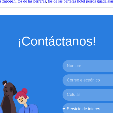
os zapopan
,
tos de las perreras
,
tos de las perreras hotel perros guadalaja
¡Contáctanos!