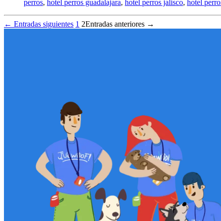
perros
,
hotel perros guadalajara
,
hotel perros jalisco
,
hotel perr
←
Entradas
siguientes
1
2
Entradas
anteriores
→