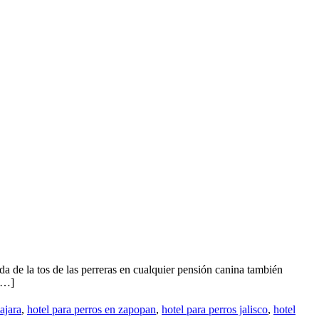
 de la tos de las perreras en cualquier pensión canina también
 […]
ajara
,
hotel para perros en zapopan
,
hotel para perros jalisco
,
hotel