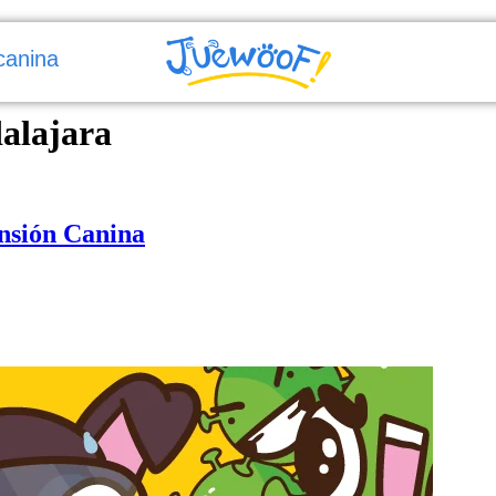
canina
alajara
ensión Canina